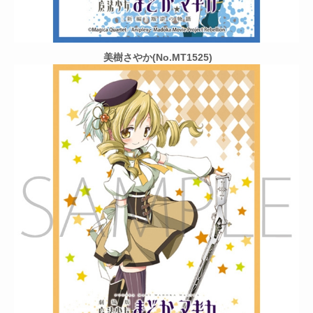
美樹さやか(No.MT1525)