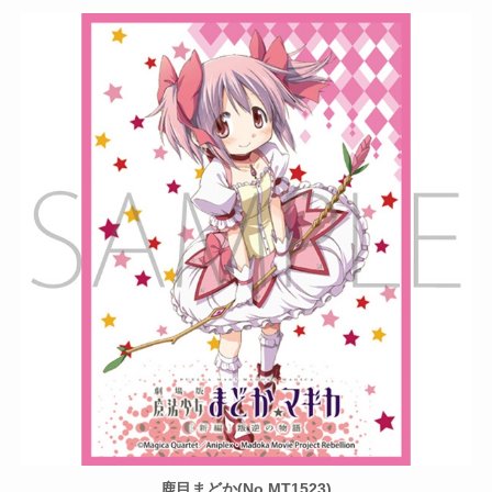
鹿目まどか(No.MT1523)