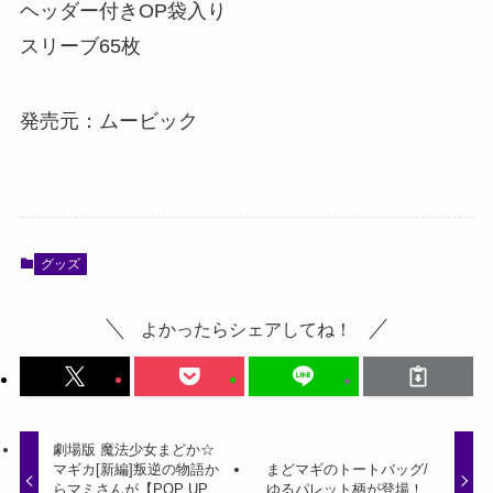
ヘッダー付きOP袋入り
スリーブ65枚
発売元：ムービック
グッズ
よかったらシェアしてね！
劇場版 魔法少女まどか☆
マギカ[新編]叛逆の物語か
まどマギのトートバッグ/
らマミさんが【POP UP
ゆるパレット柄が登場！