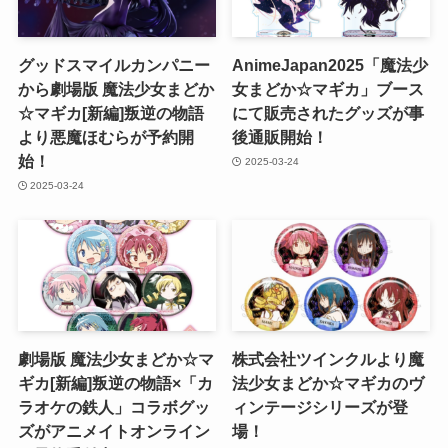
グッドスマイルカンパニー
AnimeJapan2025「魔法少
から劇場版 魔法少女まどか
女まどか☆マギカ」ブース
☆マギカ[新編]叛逆の物語
にて販売されたグッズが事
より悪魔ほむらが予約開
後通販開始！
始！
2025-03-24
2025-03-24
劇場版 魔法少女まどか☆マ
株式会社ツインクルより魔
ギカ[新編]叛逆の物語×「カ
法少女まどか☆マギカのヴ
ラオケの鉄人」コラボグッ
ィンテージシリーズが登
ズがアニメイトオンライン
場！