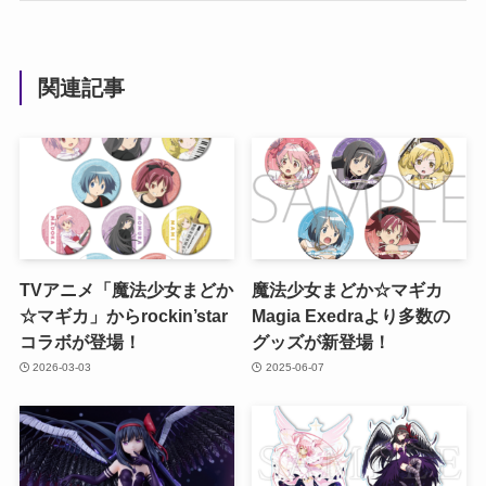
関連記事
TVアニメ「魔法少女まどか
魔法少女まどか☆マギカ
☆マギカ」からrockin’star
Magia Exedraより多数の
コラボが登場！
グッズが新登場！
2026-03-03
2025-06-07