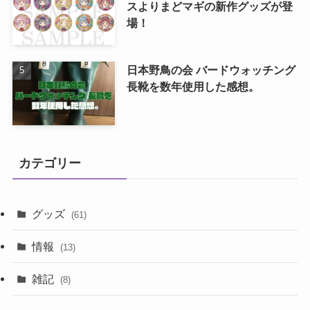
スよりまどマギの新作グッズが登
場！
日本野鳥の会 バードウォッチング
長靴を数年使用した感想。
カテゴリー
グッズ
(61)
情報
(13)
雑記
(8)