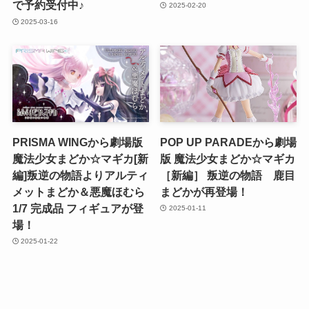
で予約受付中♪
2025-02-20
2025-03-16
PRISMA WINGから劇場版
POP UP PARADEから劇場
魔法少女まどか☆マギカ[新
版 魔法少女まどか☆マギカ
編]叛逆の物語よりアルティ
［新編］ 叛逆の物語 鹿目
メットまどか＆悪魔ほむら
まどかが再登場！
1/7 完成品 フィギュアが登
2025-01-11
場！
2025-01-22