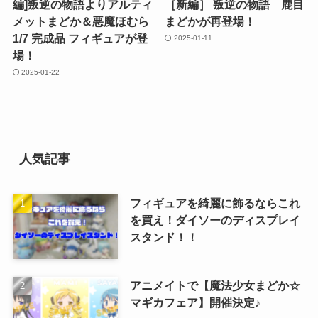
編]叛逆の物語よりアルティ
［新編］ 叛逆の物語 鹿目
メットまどか＆悪魔ほむら
まどかが再登場！
1/7 完成品 フィギュアが登
2025-01-11
場！
2025-01-22
人気記事
フィギュアを綺麗に飾るならこれ
を買え！ダイソーのディスプレイ
スタンド！！
アニメイトで【魔法少女まどか☆
マギカフェア】開催決定♪