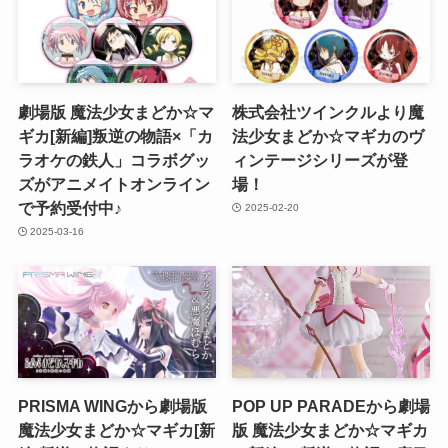
劇場版 魔法少女まどか☆マ
株式会社ツインクルより魔
ギカ[新編]叛逆の物語×「カ
法少女まどか☆マギカのヴ
ラオケの鉄人」コラボグッ
ィンテージシリーズが登
ズがアニメイトオンライン
場！
で予約受付中♪
2025-02-20
2025-03-16
PRISMA WINGから劇場版
POP UP PARADEから劇場
魔法少女まどか☆マギカ[新
版 魔法少女まどか☆マギカ