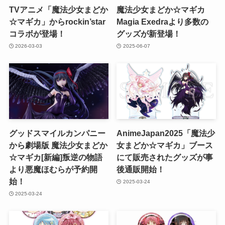
TVアニメ「魔法少女まどか
魔法少女まどか☆マギカ
☆マギカ」からrockin’star
Magia Exedraより多数の
コラボが登場！
グッズが新登場！
2026-03-03
2025-06-07
グッドスマイルカンパニー
AnimeJapan2025「魔法少
から劇場版 魔法少女まどか
女まどか☆マギカ」ブース
☆マギカ[新編]叛逆の物語
にて販売されたグッズが事
より悪魔ほむらが予約開
後通販開始！
始！
2025-03-24
2025-03-24