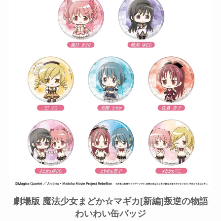
劇場版 魔法少女まどか☆マギカ[新編]叛逆の物語
わいわい缶バッジ